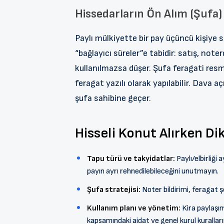
Hissedarların Ön Alım (Şufa)
Paylı mülkiyette bir pay üçüncü kişiye sa
“bağlayıcı süreler”e tabidir: satış, noter
kullanılmazsa düşer. Şufa feragati resmi 
feragat yazılı olarak yapılabilir. Dava 
şufa sahibine geçer.
Hisseli Konut Alırken Di
Tapu türü ve takyidatlar:
Paylı/elbirliği 
payın ayrı rehnedilebileceğini unutmayın.
Şufa stratejisi:
Noter bildirimi, feragat ş
Kullanım planı ve yönetim:
Kira paylaşım
kapsamındaki aidat ve genel kurul kurallar