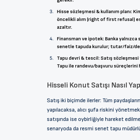
gerekir.
Hisse sözleşmesi & kullanım planı: Ki
öncelikli alım (right of first refusal
azaltır.
Finansman ve ipotek: Banka yalnızca si
senetle tapuda kurulur; tutar/faiz/der
Tapu devri & tescil: Satış sözleşmesi 
Tapu ile randevu/başvuru süreçlerini hı
Hisseli Konut Satışı Nasıl Yap
Satış iki biçimde ilerler: Tüm paydaşları
yapılacaksa, alıcı şufa riskini yönetme
satışında ise oybirliğiyle hareket edilm
senaryoda da resmi senet tapu müdürlüğ