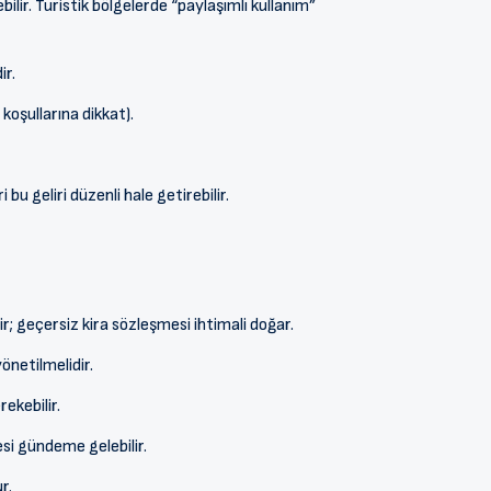
ilir. Turistik bölgelerde “paylaşımlı kullanım”
ir.
koşullarına dikkat).
u geliri düzenli hale getirebilir.
r; geçersiz kira sözleşmesi ihtimali doğar.
önetilmelidir.
rekebilir.
esi gündeme gelebilir.
r.