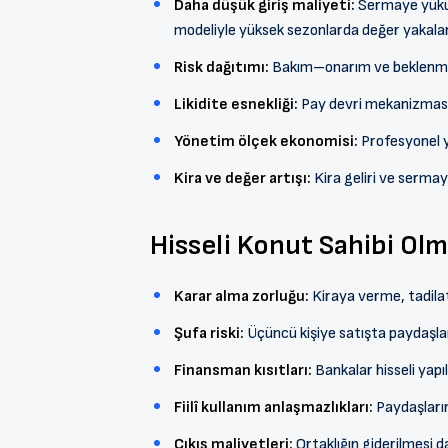
Daha düşük giriş maliyeti:
Sermaye yükü p
modeliyle yüksek sezonlarda değer yakalana
Risk dağıtımı:
Bakım–onarım ve beklenmedi
Likidite esnekliği:
Pay devri mekanizmasıyl
Yönetim ölçek ekonomisi:
Profesyonel yö
Kira ve değer artışı:
Kira geliri ve sermaye
Hisseli Konut Sahibi Olm
Karar alma zorluğu:
Kiraya verme, tadilat,
Şufa riski:
Üçüncü kişiye satışta paydaşları
Finansman kısıtları:
Bankalar hisseli yapıl
Fiilî kullanım anlaşmazlıkları:
Paydaşların 
Çıkış maliyetleri:
Ortaklığın giderilmesi 