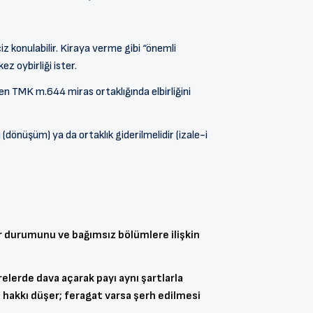
ciz konulabilir. Kiraya verme gibi “önemli
z oybirliği ister.
en TMK m.644 miras ortaklığında elbirliğini
 (dönüşüm) ya da ortaklık giderilmelidir (izale-i
ar durumunu ve bağımsız bölümlere ilişkin
ürelerde dava açarak payı aynı şartlarla
fa hakkı düşer; feragat varsa şerh edilmesi