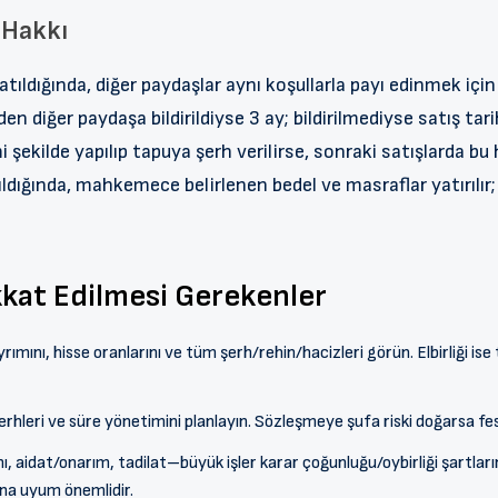
 Hakkı
tıldığında, diğer paydaşlar aynı koşullarla payı edinmek için 
den diğer paydaşa bildirildiyse 3 ay; bildirilmediyse satış tari
şekilde yapılıp tapuya şerh verilirse, sonraki satışlarda bu h
açıldığında, mahkemece belirlenen bedel ve masraflar yatırılı
kkat Edilmesi Gerekenler
ayrımını, hisse oranlarını ve tüm şerh/rehin/hacizleri görün. Elbirliği ise 
erhleri ve süre yönetimini planlayın. Sözleşmeye şufa riski doğarsa fes
ı, aidat/onarım, tadilat–büyük işler karar çoğunluğu/oybirliği şartların
ına uyum önemlidir.