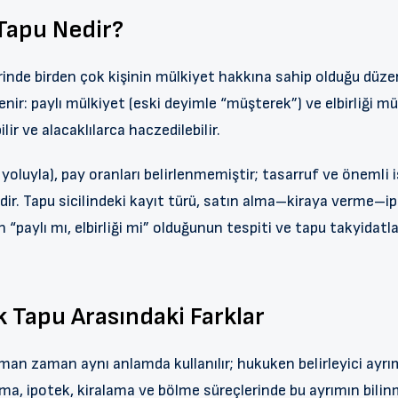
 Tapu Nedir?
rinde birden çok kişinin mülkiyet hakkına sahip olduğu düz
enir: paylı mülkiyet (eski deyimle “müşterek”) ve elbirliği m
ilir ve alacaklılarca haczedilebilir.
yoluyla), pay oranları belirlenmemiştir; tasarruf ve önemli iş
dir. Tapu sicilindeki kayıt türü, satın alma–kiraya verme–i
“paylı mı, elbirliği mi” olduğunun tespiti ve tapu takyidatla
k Tapu Arasındaki Farklar
man zaman aynı anlamda kullanılır; hukuken belirleyici ayrım
 alma, ipotek, kiralama ve bölme süreçlerinde bu ayrımın bil