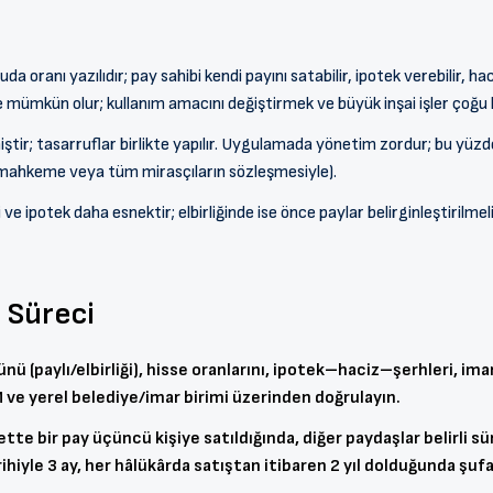
a oranı yazılıdır; pay sahibi kendi payını satabilir, ipotek verebilir, ha
 mümkün olur; kullanım amacını değiştirmek ve büyük inşai işler çoğu ke
ştir; tasarruflar birlikte yapılır. Uygulamada yönetim zordur; bu yüzd
(mahkeme veya tüm mirasçıların sözleşmesiyle).
ve ipotek daha esnektir; elbirliğinde ise önce paylar belirginleştirilmeli
 Süreci
ü (paylı/elbirliği), hisse oranlarını, ipotek–haciz–şerhleri, im
 ve yerel belediye/imar birimi üzerinden doğrulayın.
yette bir pay üçüncü kişiye satıldığında, diğer paydaşlar belirli s
rihiyle 3 ay, her hâlükârda satıştan itibaren 2 yıl dolduğunda şu