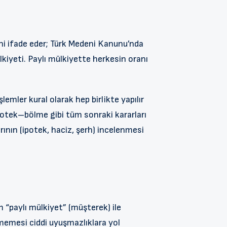
eni ifade eder; Türk Medeni Kanunu’nda
ülkiyeti. Paylı mülkiyette herkesin oranı
lemler kural olarak hep birlikte yapılır
potek–bölme gibi tüm sonraki kararları
rının (ipotek, haciz, şerh) incelenmesi
 “paylı mülkiyet” (müşterek) ile
inmemesi ciddi uyuşmazlıklara yol