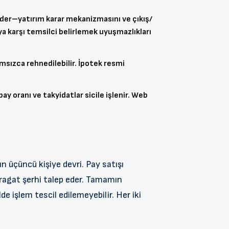
gider–yatırım karar mekanizmasını ve çıkış/
uya karşı temsilci belirlemek uyuşmazlıkları
ımsızca rehnedilebilir. İpotek resmi
y oranı ve takyidatlar sicile işlenir. Web
ın üçüncü kişiye devri. Pay satışı
eragat şerhi talep eder. Tamamın
e işlem tescil edilemeyebilir. Her iki