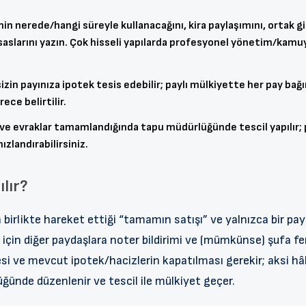
min nerede/hangi süreyle kullanacağını, kira paylaşımını, ortak 
) esaslarını yazın. Çok hisseli yapılarda profesyonel yönetim/kam
zin payınıza ipotek tesis edebilir; paylı mülkiyette her pay bağ
ece belirtilir.
ve evraklar tamamlandığında tapu müdürlüğünde tescil yapılır; pa
zlandırabilirsiniz.
ılır?
n birlikte hareket ettiği “tamamın satışı” ve yalnızca bir pay
k için diğer paydaşlara noter bildirimi ve (mümkünse) şufa f
esi ve mevcut ipotek/hacizlerin kapatılması gerekir; aksi hâld
ünde düzenlenir ve tescil ile mülkiyet geçer.