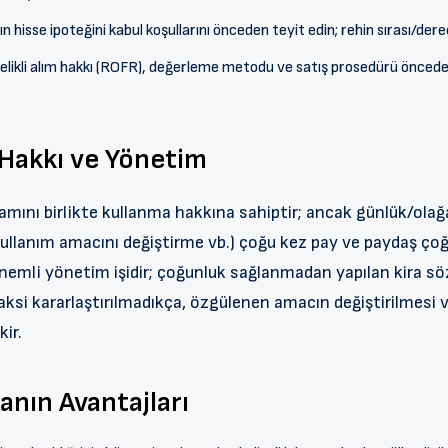
 hisse ipoteğini kabul koşullarını önceden teyit edin; rehin sırası/derece
elikli alım hakkı (ROFR), değerleme metodu ve satış prosedürü önceden 
 Hakkı ve Yönetim
mını birlikte kullanma hakkına sahiptir; ancak günlük/olağ
 kullanım amacını değiştirme vb.) çoğu kez pay ve paydaş çoğu
nemli yönetim işidir; çoğunluk sağlanmadan yapılan kira s
 aksi kararlaştırılmadıkça, özgülenen amacın değiştirilmesi
kir.
anın Avantajları