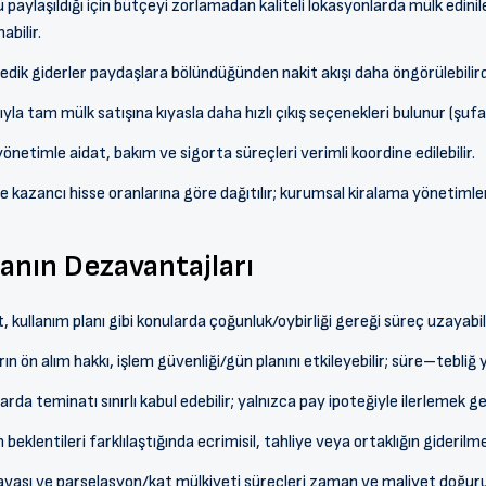
aylaşıldığı için bütçeyi zorlamadan kaliteli lokasyonlarda mülk edinileb
bilir.
k giderler paydaşlara bölündüğünden nakit akışı daha öngörülebilird
a tam mülk satışına kıyasla daha hızlı çıkış seçenekleri bulunur (şufa 
netimle aidat, bakım ve sigorta süreçleri verimli koordine edilebilir.
 kazancı hisse oranlarına göre dağıtılır; kurumsal kiralama yönetimleri b
anın Dezavantajları
 kullanım planı gibi konularda çoğunluk/oybirliği gereği süreç uzayabili
n ön alım hakkı, işlem güvenliği/gün planını etkileyebilir; süre–tebliğ y
arda teminatı sınırlı kabul edebilir; yalnızca pay ipoteğiyle ilerlemek ge
beklentileri farklılaştığında ecrimisil, tahliye veya ortaklığın giderilm
davası ve parselasyon/kat mülkiyeti süreçleri zaman ve maliyet doğuru