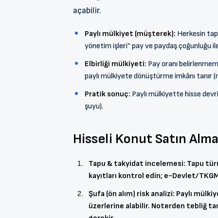
açabilir.
Paylı mülkiyet (müşterek):
Herkesin tapud
yönetim işleri” pay ve paydaş çoğunluğu ile
Elbirliği mülkiyeti:
Pay oranı belirlenmemi
paylı mülkiyete dönüştürme imkânı tanır 
Pratik sonuç:
Paylı mülkiyette hisse devri 
şuyu).
Hisseli Konut Satın Alma
Tapu & takyidat incelemesi: Tapu türün
kayıtları kontrol edin; e-Devlet/TKGM
Şufa (ön alım) risk analizi: Paylı mülki
üzerlerine alabilir. Noterden tebliğ ta